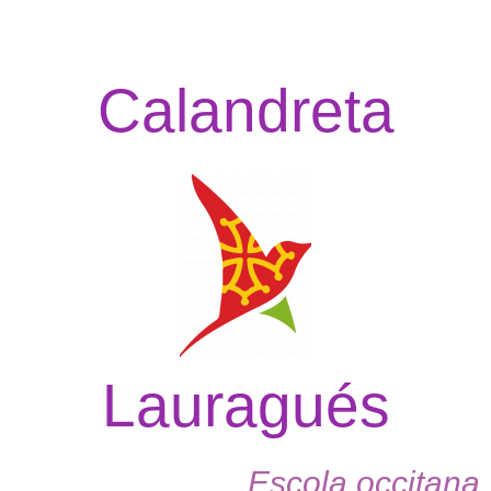
Calandreta
Lauragués
Escola occitana