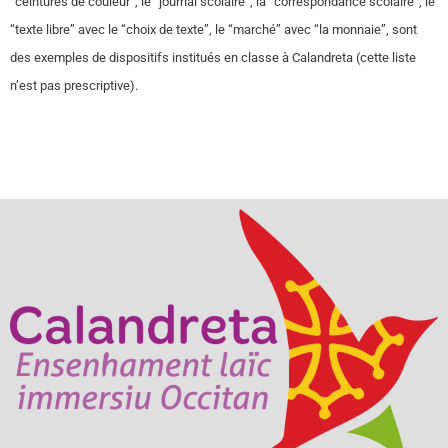
“ceintures de couleur”, le “journal scolaire”, la “correspondance scolaire”, le
“texte libre” avec le “choix de texte”, le “marché” avec “la monnaie”, sont
des exemples de dispositifs institués en classe à Calandreta (cette liste
n’est pas prescriptive).