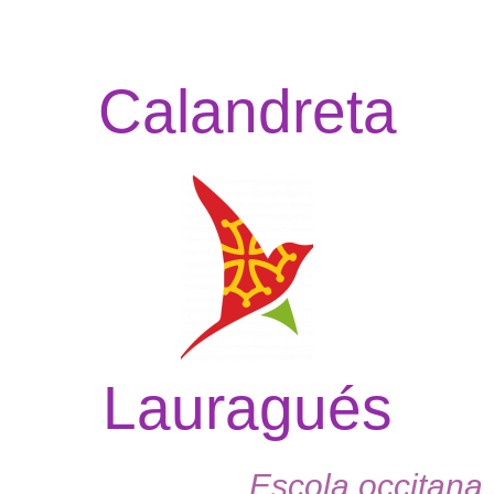
Calandreta
Lauragués
Escola occitana