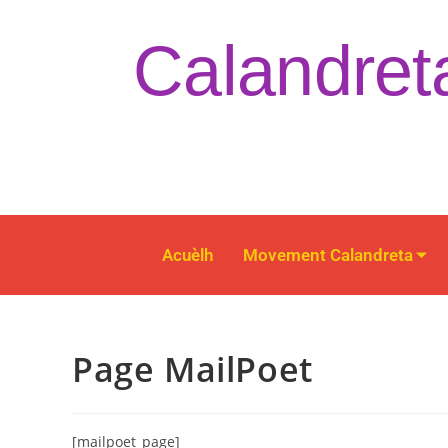
Calandret
Acuèlh
Movement Calandreta
Page MailPoet
[mailpoet_page]