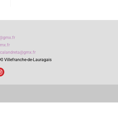
a@gmx.fr
mx.fr
rcalandreta@gmx.fr
90 Villefranche-de-Lauragais