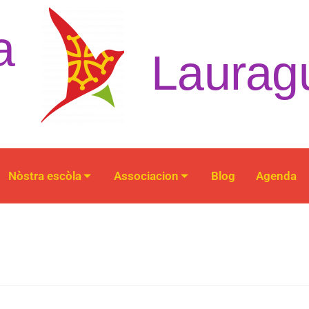
a
Laurag
Nòstra escòla
Associacion
Blog
Agenda